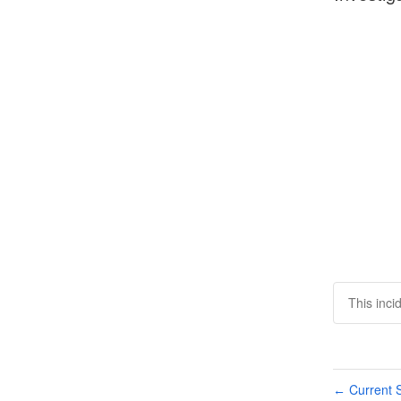
This inci
Current S
←