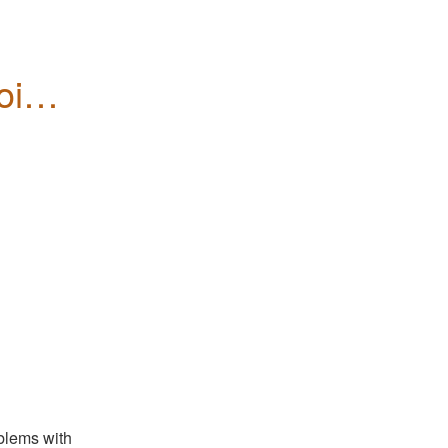
ints 
blems with 