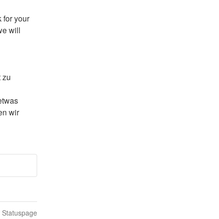
for your 
 will 
 zu 
etwas 
n wir 
n Statuspage