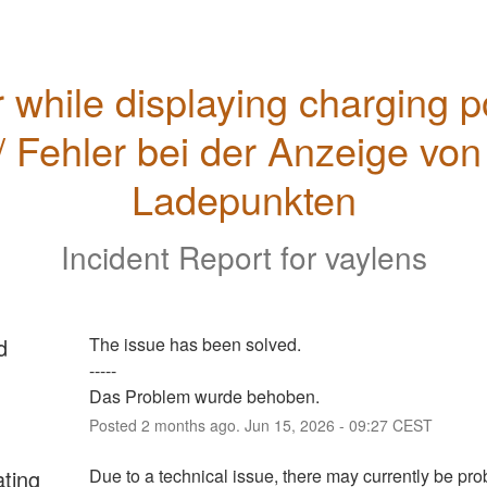
r while displaying charging po
/ Fehler bei der Anzeige von 
Ladepunkten
Incident Report for
vaylens
d
The issue has been solved.
-----
Das Problem wurde behoben.
Posted
2
months ago.
Jun
15
,
2026
-
09:27
CEST
ating
Due to a technical issue, there may currently be pro