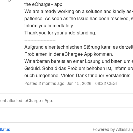
the eCharge+ app.
We are already working on a solution and kindly ask 
patience. As soon as the issue has been resolved, we
inform you immediately.
Thank you for your understanding.
---------------------
Aufgrund einer technischen Störung kann es derzeit
Problemen in der eCharge+ App kommen.
Wir arbeiten bereits an einer Lösung und bitten um 
Geduld. Sobald das Problem behoben ist, informiere
euch umgehend. Vielen Dank für euer Verständnis.
Posted
2
months ago.
Jun
15
,
2026
-
08:22
CEST
dent affected: eCharge+ App.
tatus
Powered by Atlassia