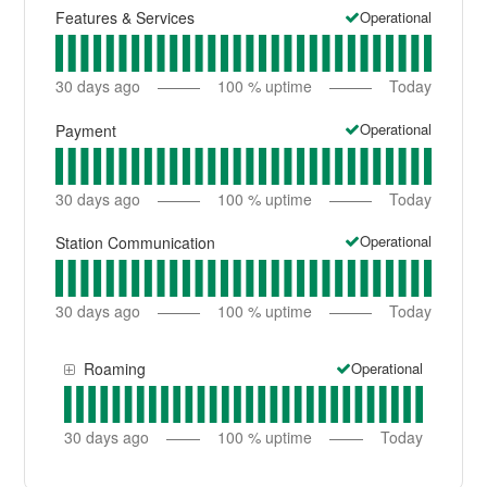
Operational
Features & Services
30
days ago
100
% uptime
Today
Operational
Payment
30
days ago
100
% uptime
Today
Operational
Station Communication
30
days ago
100
% uptime
Today
Operational
Roaming
30
days ago
100
% uptime
Today