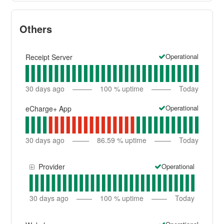
Others
Operational
Receipt Server
30
days ago
100
% uptime
Today
Operational
eCharge+ App
30
days ago
86.59
% uptime
Today
Operational
Provider
30
days ago
100
% uptime
Today