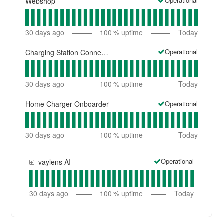
Operational
Webshop
30
days ago
100
% uptime
Today
Operational
Charging Station Connectivity Tester
30
days ago
100
% uptime
Today
Operational
Home Charger Onboarder
30
days ago
100
% uptime
Today
Operational
vaylens AI
30
days ago
100
% uptime
Today