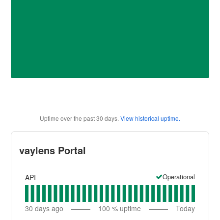
Uptime over the past
30
days.
View historical uptime.
vaylens Portal
Operational
API
30
days ago
100
% uptime
Today