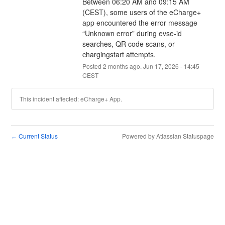
Between 06:20 AM and 09:15 AM 
(CEST), some users of the eCharge+ 
app encountered the error message 
“Unknown error” during evse-id 
searches, QR code scans, or 
chargingstart attempts.
Posted
2
months ago.
Jun
17
,
2026
-
14:45
CEST
This incident affected: eCharge+ App.
Current Status
Powered by Atlassian Statuspage
←