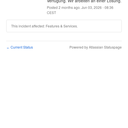
Verfügung. Wir arbeiten an einer Lösung.
Posted
2
months ago.
Jun
03
,
2026
-
08:36
CEST
This incident affected: Features & Services.
Current Status
Powered by Atlassian Statuspage
←